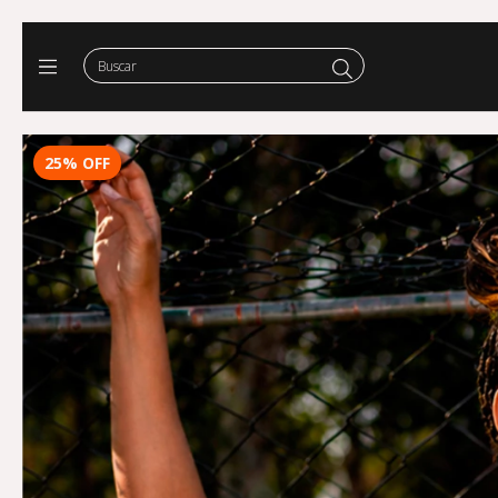
25
%
OFF