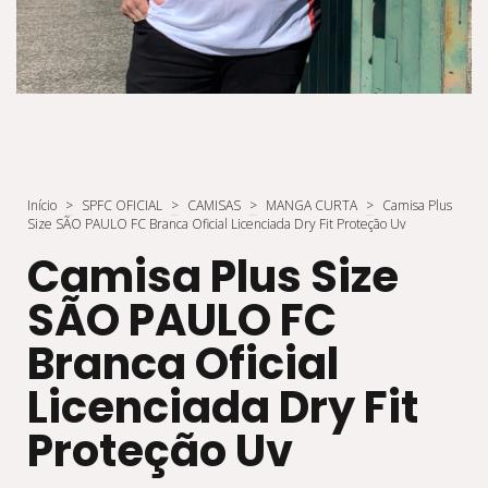
Início
>
SPFC OFICIAL
>
CAMISAS
>
MANGA CURTA
>
Camisa Plus
Size SÃO PAULO FC Branca Oficial Licenciada Dry Fit Proteção Uv
Camisa Plus Size
SÃO PAULO FC
Branca Oficial
Licenciada Dry Fit
Proteção Uv