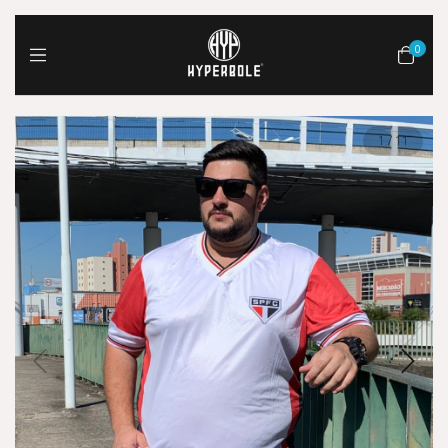
0
1
/
11