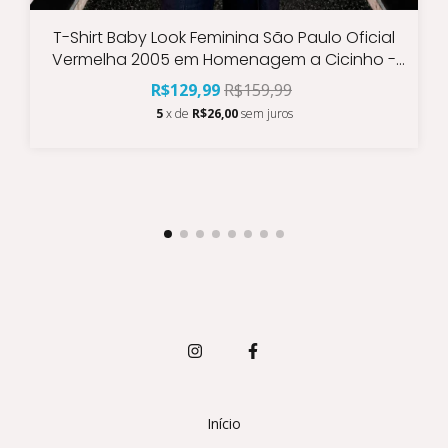
T-Shirt Baby Look Feminina São Paulo Oficial
Vermelha 2005 em Homenagem a Cicinho -
Paulistão Libertadores Mundial
R$129,99
R$159,99
5
x de
R$26,00
sem juros
Início