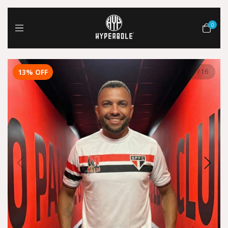
0
13
%
OFF
1
/
16