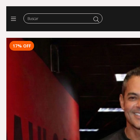
17
%
OFF