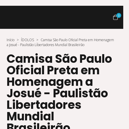
0
Início
>
ÍDOLOS
>
Camisa São Paulo Oficial Preta em Homenagem
a Josué - Paulistão Libertadores Mundial Brasileirão
Camisa São Paulo
Oficial Preta em
Homenagem a
Josué - Paulistão
Libertadores
Mundial
Brasileirão