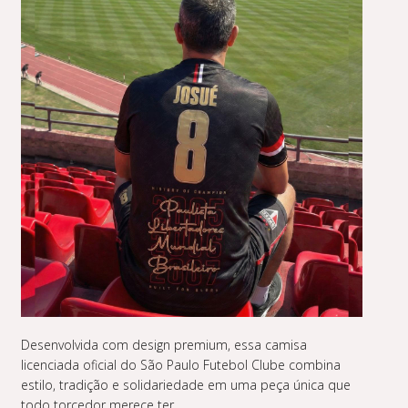
Desenvolvida com design premium, essa camisa
licenciada oficial do São Paulo Futebol Clube combina
estilo, tradição e solidariedade em uma peça única que
todo torcedor merece ter.