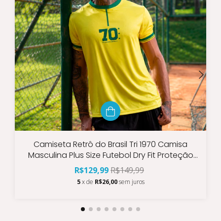
Camiseta Retrô do Brasil Tri 1970 Camisa
Masculina Plus Size Futebol Dry Fit Proteção
Uv50+ Canarinho
R$129,99
R$149,99
5
x de
R$26,00
sem juros