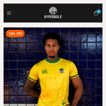
0
13
%
OFF
1
/
13