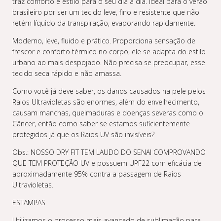
traz conforto e estilo para o seu dia a dia. Ideal para o verão
brasileiro por ser um tecido leve, fino e resistente que não
retém líquido da transpiração, evaporando rapidamente.
Moderno, leve, fluido e prático. Proporciona sensação de
frescor e conforto térmico no corpo, ele se adapta do estilo
urbano ao mais despojado. Não precisa se preocupar, esse
tecido seca rápido e não amassa.
Como você já deve saber, os danos causados na pele pelos
Raios Ultravioletas são enormes, além do envelhecimento,
causam manchas, queimaduras e doenças severas como o
Câncer, então como saber se estamos suficientemente
protegidos já que os Raios UV são invisíveis?
Obs.: NOSSO DRY FIT TEM LAUDO DO SENAI COMPROVANDO
QUE TEM PROTEÇÃO UV e possuem UPF22 com eficácia de
aproximadamente 95% contra a passagem de Raios
Ultravioletas.
ESTAMPAS
Utilizamos o processo mais avançado de sublimação para