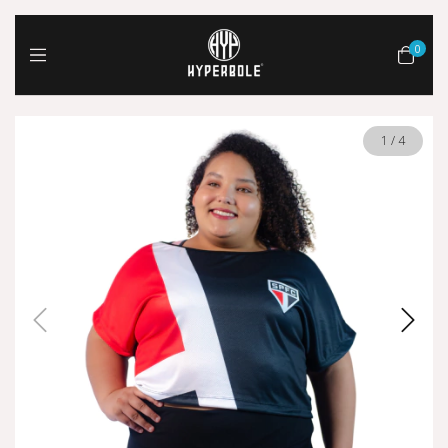
0
1
/
4