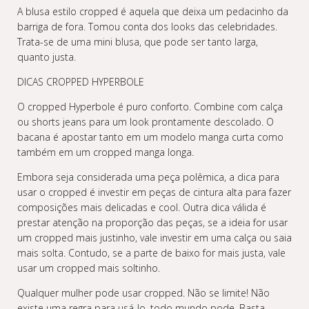
A blusa estilo cropped é aquela que deixa um pedacinho da
barriga de fora. Tomou conta dos looks das celebridades.
Trata-se de uma mini blusa, que pode ser tanto larga,
quanto justa.
DICAS CROPPED HYPERBOLE
O cropped Hyperbole é puro conforto. Combine com calça
ou shorts jeans para um look prontamente descolado. O
bacana é apostar tanto em um modelo manga curta como
também em um cropped manga longa.
Embora seja considerada uma peça polêmica, a dica para
usar o cropped é investir em peças de cintura alta para fazer
composições mais delicadas e cool. Outra dica válida é
prestar atenção na proporção das peças, se a ideia for usar
um cropped mais justinho, vale investir em uma calça ou saia
mais solta. Contudo, se a parte de baixo for mais justa, vale
usar um cropped mais soltinho.
Qualquer mulher pode usar cropped. Não se limite! Não
existe uma regra para usá-lo, todo mundo pode. Basta