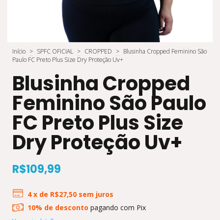
Início
>
SPFC OFICIAL
>
CROPPED
>
Blusinha Cropped Feminino São
Paulo FC Preto Plus Size Dry Proteção Uv+
Blusinha Cropped
Feminino São Paulo
FC Preto Plus Size
Dry Proteção Uv+
R$109,99
4
x de
R$27,50
sem juros
10% de desconto
pagando com Pix