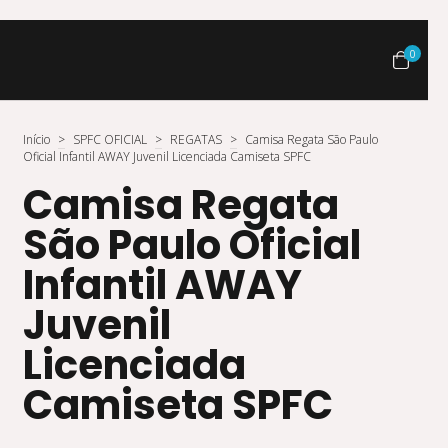
0
Início
>
SPFC OFICIAL
>
REGATAS
>
Camisa Regata São Paulo
Oficial Infantil AWAY Juvenil Licenciada Camiseta SPFC
Camisa Regata
São Paulo Oficial
Infantil AWAY
Juvenil
Licenciada
Camiseta SPFC