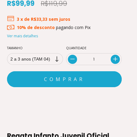
R$99,99
R$119,99
3
x de
R$33,33
sem juros
10% de desconto
pagando com Pix
Ver mais detalhes
TAMANHO
QUANTIDADE
MEIOS DE ENVIO
CALCULAR
Não sei meu CEP
Regata Infanto Juvenil Oficial