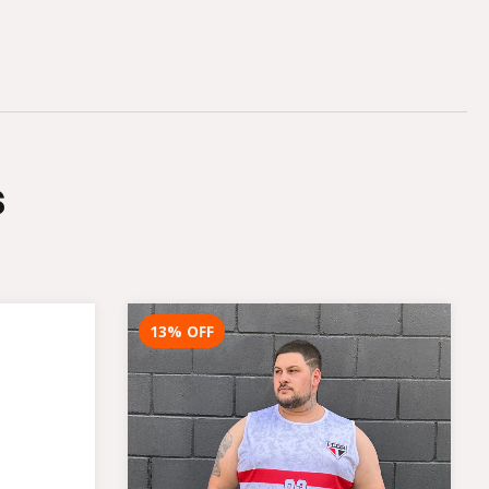
s
13
%
OFF