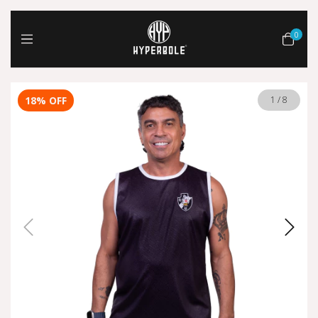
0
18
%
OFF
1
/
8