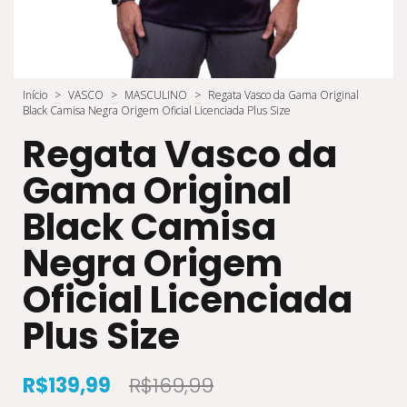
Início
>
VASCO
>
MASCULINO
>
Regata Vasco da Gama Original
Black Camisa Negra Origem Oficial Licenciada Plus Size
Regata Vasco da
Gama Original
Black Camisa
Negra Origem
Oficial Licenciada
Plus Size
R$139,99
R$169,99