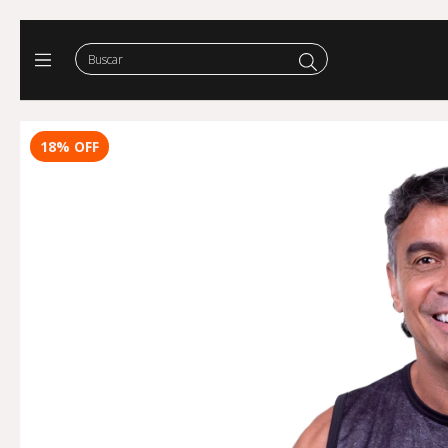
18
%
OFF