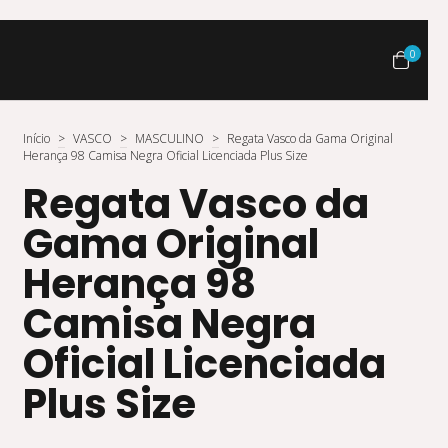
0
Início
>
VASCO
>
MASCULINO
>
Regata Vasco da Gama Original
Herança 98 Camisa Negra Oficial Licenciada Plus Size
Regata Vasco da
Gama Original
Herança 98
Camisa Negra
Oficial Licenciada
Plus Size