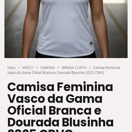
Início
>
VASCO
>
CAMISAS
>
MANGA CURTA
>
Camisa Feminina
Vasco da Gama Oficial Branca e Dourada Blusinha 2025 CRVG
Camisa Feminina
Vasco da Gama
Oficial Branca e
Dourada Blusinha