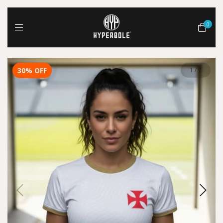
0
30
%
OFF
1
/
7