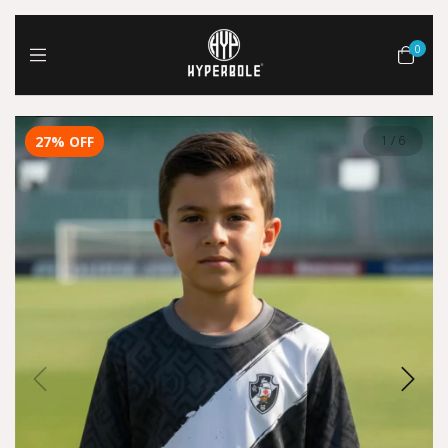
0
27
%
OFF
1
/
6