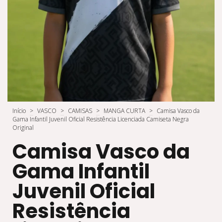
Início
>
VASCO
>
CAMISAS
>
MANGA CURTA
>
Camisa Vasco da
Gama Infantil Juvenil Oficial Resistência Licenciada Camiseta Negra
Original
Camisa Vasco da
Gama Infantil
Juvenil Oficial
Resistência