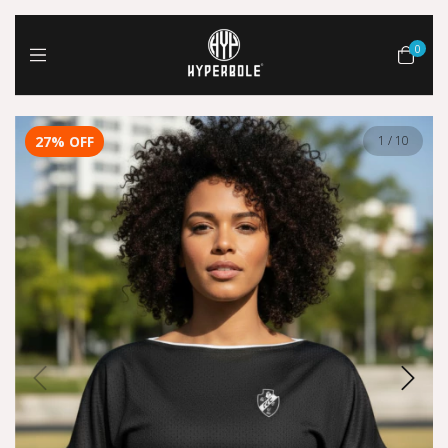
0
27
%
OFF
1
/
10