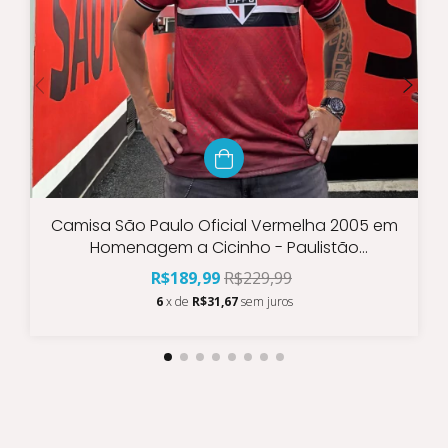
Camisa São Paulo Oficial Vermelha 2005 em
Homenagem a Cicinho - Paulistão
Libertadores Mundial
R$189,99
R$229,99
6
x de
R$31,67
sem juros