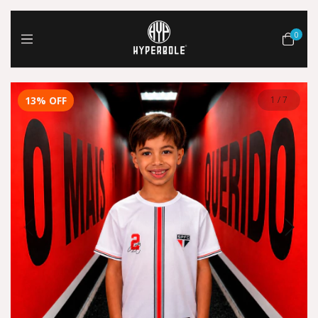
0
13
%
OFF
1
/
7