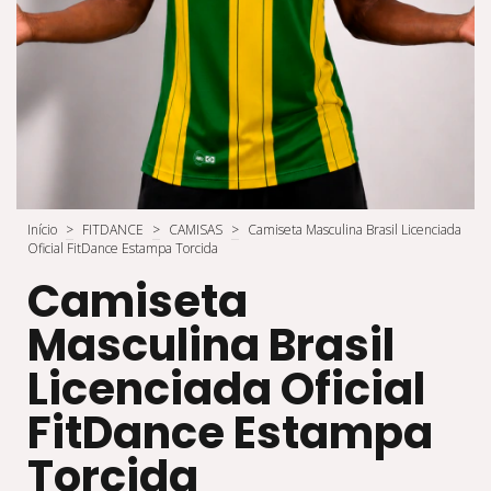
Início
>
FITDANCE
>
CAMISAS
>
Camiseta Masculina Brasil Licenciada
Oficial FitDance Estampa Torcida
Camiseta
Masculina Brasil
Licenciada Oficial
FitDance Estampa
Torcida