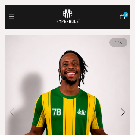
0
1
/
6