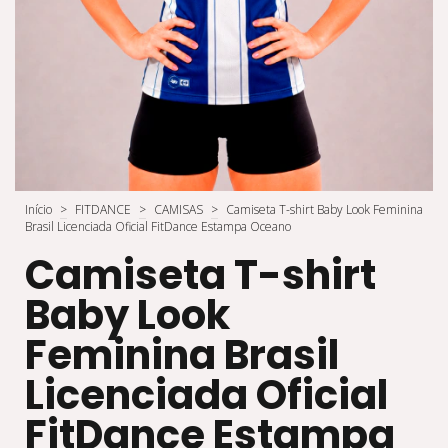
Início
>
FITDANCE
>
CAMISAS
>
Camiseta T-shirt Baby Look Feminina
Brasil Licenciada Oficial FitDance Estampa Oceano
Camiseta T-shirt
Baby Look
Feminina Brasil
Licenciada Oficial
FitDance Estampa