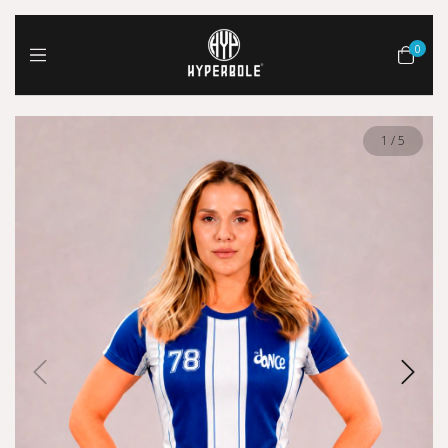
0
1
/
5