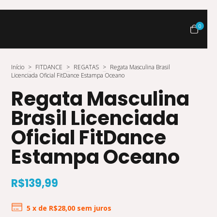
0
Início
>
FITDANCE
>
REGATAS
>
Regata Masculina Brasil
Licenciada Oficial FitDance Estampa Oceano
Regata Masculina
Brasil Licenciada
Oficial FitDance
Estampa Oceano
R$139,99
5
x de
R$28,00
sem juros