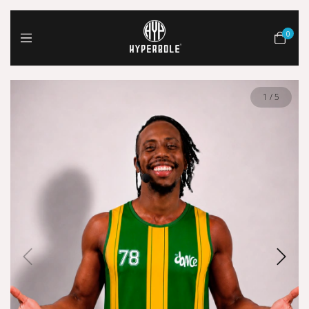
0
1
/
5