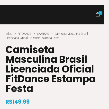
0
Início
>
FITDANCE
>
CAMISAS
>
Camiseta Masculina Brasil
Licenciada Oficial FitDance Estampa Festa
Camiseta
Masculina Brasil
Licenciada Oficial
FitDance Estampa
Festa
R$149,99