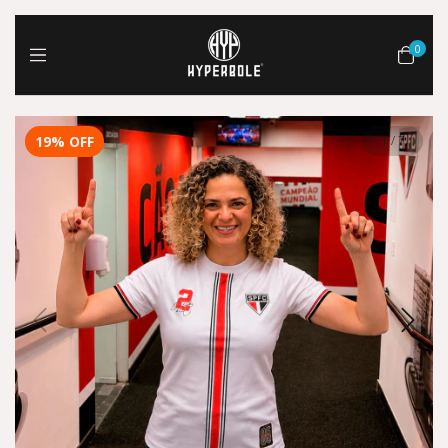
0
19
%
OFF
1
/
7