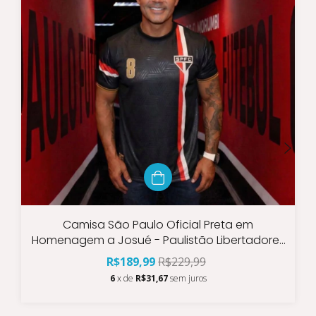
Camisa São Paulo Oficial Preta em
Homenagem a Josué - Paulistão Libertadores
Mundial Brasileirão
R$189,99
R$229,99
6
x de
R$31,67
sem juros